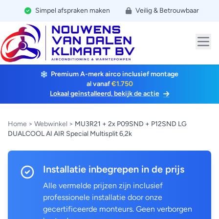
Simpel afspraken maken
Veilig & Betrouwbaar
Premium A-merk airco inclusief montage
al vanaf
€1.750
Lokaal geïnstalleerd, bekijk de actie
Home
>
Webwinkel
>
MU3R21 + 2x P09SND + P12SND LG
DUALCOOL AI AIR Special Multisplit 6,2k
Installatie inbegrepen in de prijs
Alle vermelde prijzen zijn inclusief
professionele installatie door onze
gecertificeerde monteurs. Geen verborgen