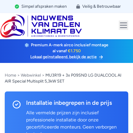
Simpel afspraken maken
Veilig & Betrouwbaar
Premium A-merk airco inclusief montage
al vanaf
€1.750
Lokaal geïnstalleerd, bekijk de actie
Home
>
Webwinkel
>
MU3R19 + 3x P09SND LG DUALCOOL AI
AIR Special Multisplit 5,3kW SET
Installatie inbegrepen in de prijs
Alle vermelde prijzen zijn inclusief
professionele installatie door onze
gecertificeerde monteurs. Geen verborgen