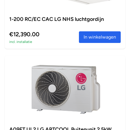
1-200 RC/EC CAC LG NHS luchtgordijn
€12,390.00
In winkelwagen
incl. installatie
A09FT.UL2 LG ARTCOOL Buitenunit 2,5kW