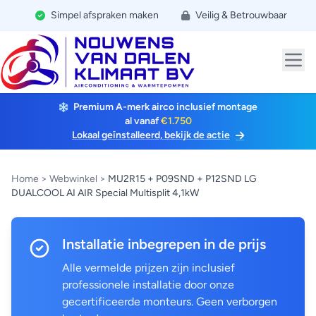
Simpel afspraken maken
Veilig & Betrouwbaar
Premium A-merk airco inclusief montage
al vanaf
€1.750
Lokaal geïnstalleerd, bekijk de actie
Home
>
Webwinkel
>
MU2R15 + P09SND + P12SND LG
DUALCOOL AI AIR Special Multisplit 4,1kW
Installatie inbegrepen in de prijs
Alle vermelde prijzen zijn inclusief
professionele installatie door onze
gecertificeerde monteurs. Geen verborgen