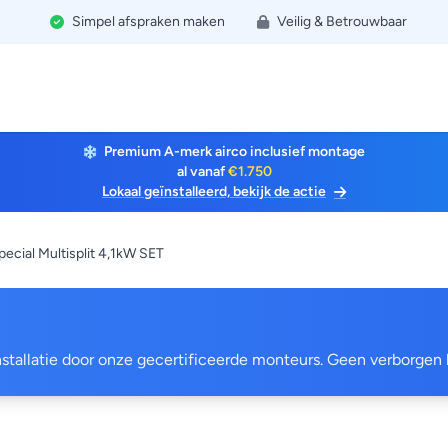
Simpel afspraken maken
Veilig & Betrouwbaar
Premium A-merk airco inclusief montage
al vanaf
€1.750
Lokaal geïnstalleerd, bekijk de actie
ial Multisplit 4,1kW SET
 installatie door onze gecertificeerde monteurs. Geen verborgen