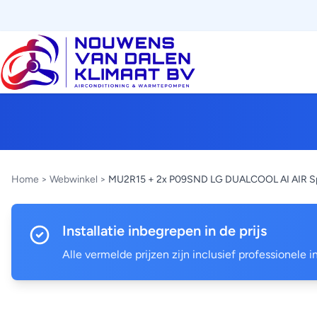
Home
>
Webwinkel
>
MU2R15 + 2x P09SND LG DUALCOOL AI AIR Spec
Installatie inbegrepen in de prijs
Alle vermelde prijzen zijn inclusief professionele