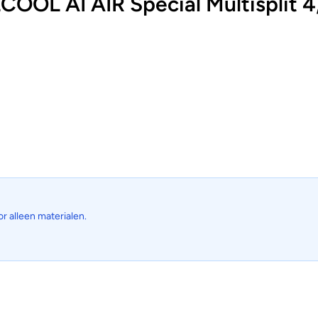
OL AI AIR Special Multisplit 
or alleen materialen.