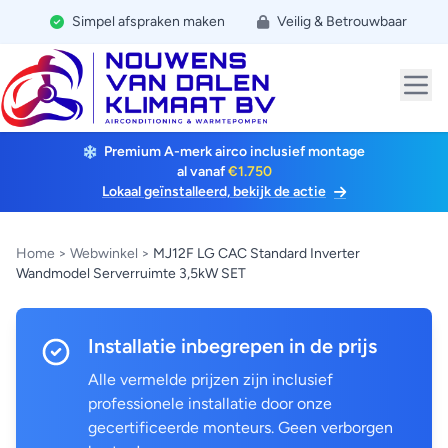
Simpel afspraken maken
Veilig & Betrouwbaar
Premium A-merk airco inclusief montage
al vanaf
€1.750
Lokaal geïnstalleerd, bekijk de actie
Home
>
Webwinkel
>
MJ12F LG CAC Standard Inverter
Wandmodel Serverruimte 3,5kW SET
Installatie inbegrepen in de prijs
Alle vermelde prijzen zijn inclusief
professionele installatie door onze
gecertificeerde monteurs. Geen verborgen