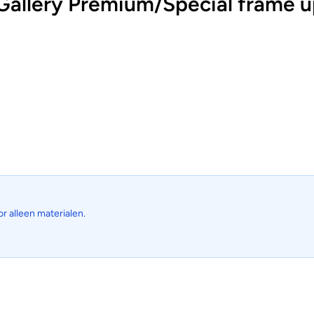
allery Premium/Special frame 
or alleen materialen.