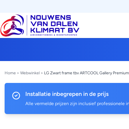
Home
>
Webwinkel
>
LG Zwart frame tbv ARTCOOL Gallery Premium
Installatie inbegrepen in de prijs
Alle vermelde prijzen zijn inclusief professionele