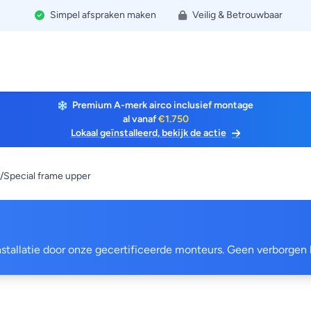
Simpel afspraken maken
Veilig & Betrouwbaar
Premium A-merk airco inclusief montage
al vanaf
€1.750
Lokaal geïnstalleerd, bekijk de actie
/Special frame upper
 installatie door onze gecertificeerde monteurs. Geen verborgen