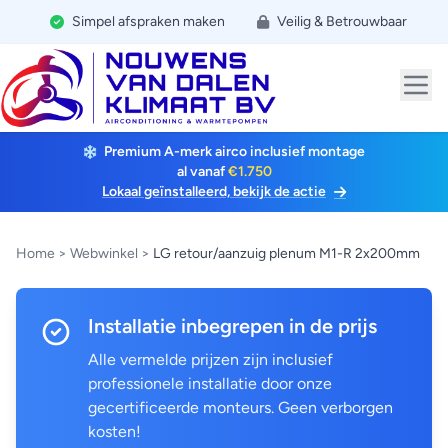
Simpel afspraken maken
Veilig & Betrouwbaar
Premium A-merk airco inclusief montage
al vanaf
€1.750
Lokaal geïnstalleerd, bekijk de actie
Home
>
Webwinkel
>
LG retour/aanzuig plenum M1-R 2x200mm
Installatie inbegrepen in de prijs
Alle vermelde prijzen zijn inclusief
professionele installatie door onze
gecertificeerde monteurs. Geen verborgen
kosten!