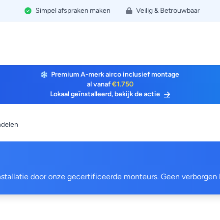
Simpel afspraken maken
Veilig & Betrouwbaar
Premium A-merk airco inclusief montage
al vanaf
€1.750
Lokaal geïnstalleerd, bekijk de actie
endelen
 installatie door onze gecertificeerde monteurs. Geen verborgen