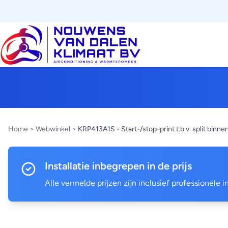
Home
>
Webwinkel
>
KRP413A1S - Start-/stop-print t.b.v. split binn
Installatie inbegrepen in de prijs
Alle vermelde prijzen zijn inclusief professionele