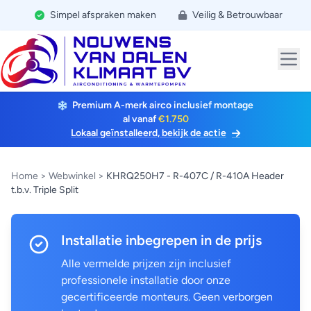
Simpel afspraken maken
Veilig & Betrouwbaar
Premium A-merk airco inclusief montage
al vanaf
€1.750
Lokaal geïnstalleerd, bekijk de actie
Home
>
Webwinkel
>
KHRQ250H7 - R-407C / R-410A Header
t.b.v. Triple Split
Installatie inbegrepen in de prijs
Alle vermelde prijzen zijn inclusief
professionele installatie door onze
gecertificeerde monteurs. Geen verborgen