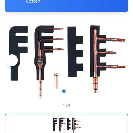
kosten!
1
/ 2