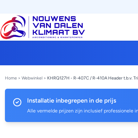
Home
>
Webwinkel
>
KHRQ127H - R-407C / R-410A Header t.b.v. Trip
Installatie inbegrepen in de prijs
Alle vermelde prijzen zijn inclusief professionele