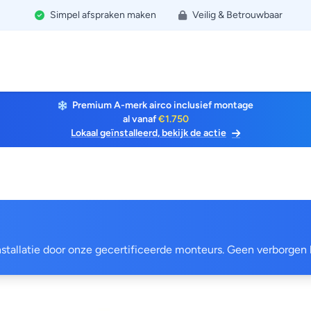
Simpel afspraken maken
Veilig & Betrouwbaar
Premium A-merk airco inclusief montage
al vanaf
€1.750
Lokaal geïnstalleerd, bekijk de actie
 installatie door onze gecertificeerde monteurs. Geen verborgen