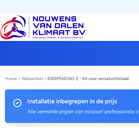
Home
>
Webwinkel
>
KDDP55D160-2 - Kit voor verseluchtinlaat
Installatie inbegrepen in de prijs
Alle vermelde prijzen zijn inclusief professionele