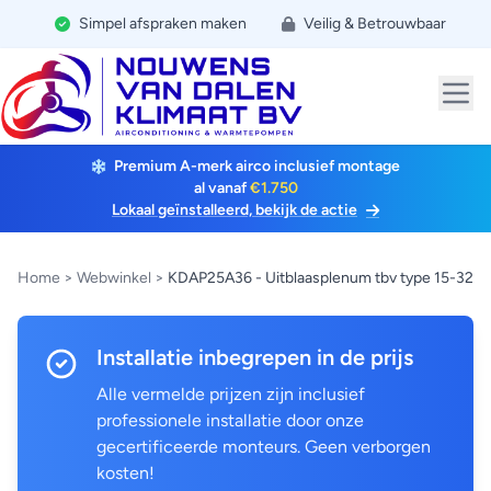
Simpel afspraken maken
Veilig & Betrouwbaar
Premium A-merk airco inclusief montage
al vanaf
€1.750
Lokaal geïnstalleerd, bekijk de actie
Home
>
Webwinkel
>
KDAP25A36 - Uitblaasplenum tbv type 15-32
Installatie inbegrepen in de prijs
Alle vermelde prijzen zijn inclusief
professionele installatie door onze
gecertificeerde monteurs. Geen verborgen
kosten!