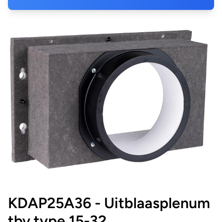
KDAP25A36 - Uitblaasplenum
tbv type 15-32