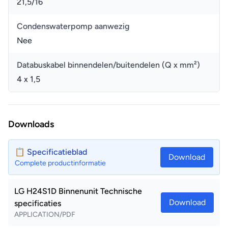
21,5/16
Condenswaterpomp aanwezig
Nee
Databuskabel binnendelen/buitendelen (Q x mm²)
4 x 1,5
Downloads
📋 Specificatieblad
Download
Complete productinformatie
LG H24S1D Binnenunit Technische
Download
specificaties
APPLICATION/PDF