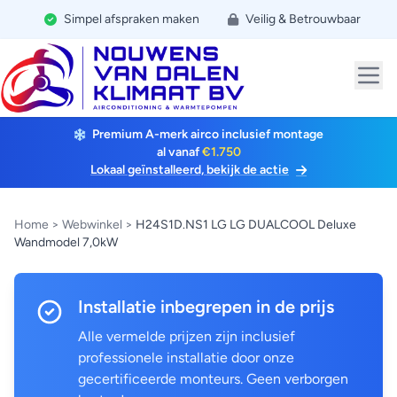
Simpel afspraken maken
Veilig & Betrouwbaar
Premium A-merk airco inclusief montage
al vanaf
€1.750
Lokaal geïnstalleerd, bekijk de actie
Home
>
Webwinkel
>
H24S1D.NS1 LG LG DUALCOOL Deluxe
Wandmodel 7,0kW
Installatie inbegrepen in de prijs
Alle vermelde prijzen zijn inclusief
professionele installatie door onze
gecertificeerde monteurs. Geen verborgen