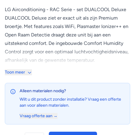
LG Airconditioning - RAC Serie - set DUALCOOL Deluxe
DUALCOOL Deluxe ziet er exact uit als zijn Premium
broertje. Met features zoals WiFi, Plasmaster Ionizer++ en
Open Raam Detectie draagt deze unit bij aan een
uitstekend comfort. De ingebouwde Comfort Humidity
Control zorgt voor een optimaal luchtvochtigheidsniveau,
afhankelijk van de gewenste temperatuur.
Belangrijkste kenmerken:
Toon meer
• Koudemiddel R32
• Energie-efficiëntie met LG's Dual Invertertechnologie
Alleen materialen nodig?
(10 jaar garantie)
Wilt u dit product zonder installatie? Vraag een offerte
• Uitstekende koel- en verwarmingsprestaties met
aan voor alleen materialen.
geruisloze werking
Vraag offerte aan →
• Smart ThinQ-technologie voor bediening via
smartphone