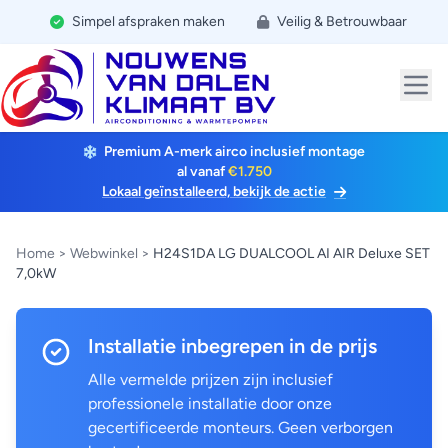
Simpel afspraken maken
Veilig & Betrouwbaar
Premium A-merk airco inclusief montage
al vanaf
€1.750
Lokaal geïnstalleerd, bekijk de actie
Home
>
Webwinkel
>
H24S1DA LG DUALCOOL AI AIR Deluxe SET
7,0kW
Installatie inbegrepen in de prijs
Alle vermelde prijzen zijn inclusief
professionele installatie door onze
gecertificeerde monteurs. Geen verborgen