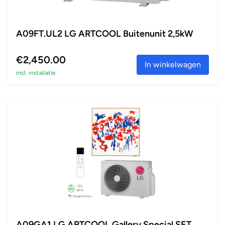
A09FT.UL2 LG ARTCOOL Buitenunit 2,5kW
€2,450.00
In winkelwagen
incl. installatie
A09GA1 LG ARTCOOL Gallery Special SET