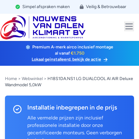
Simpel afspraken maken
Veilig & Betrouwbaar
Premium A-merk airco inclusief montage
al vanaf
€1.750
Lokaal geïnstalleerd, bekijk de actie
Home
>
Webwinkel
>
H18S1DA.NS1 LG DUALCOOL AI AIR Deluxe
Wandmodel 5,0kW
Installatie inbegrepen in de prijs
Alle vermelde prijzen zijn inclusief
professionele installatie door onze
gecertificeerde monteurs. Geen verborgen