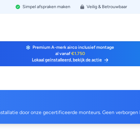
Simpel afspraken maken
Veilig & Betrouwbaar
Premium A-merk airco inclusief montage
al vanaf
€1.750
Lokaal geïnstalleerd, bekijk de actie
 installatie door onze gecertificeerde monteurs. Geen verborgen