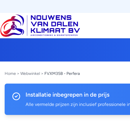
Home
>
Webwinkel
>
FVXM35B - Perfera
Installatie inbegrepen in de prijs
Alle vermelde prijzen zijn inclusief professionele