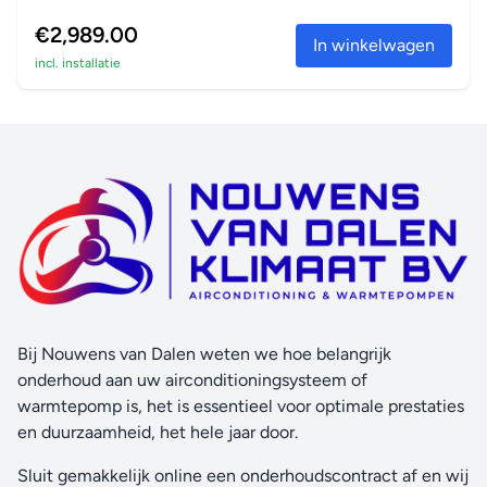
koelmodus. Dankzij de speciaal ontwerpen lamellen, zorgt
in verwarm...
€2,989.00
de gerichte luchtstroom voor een betere luchtverdeling in
In winkelwagen
incl. installatie
het hele vertrek.
Intelligente thermische sensor
De intelligente thermische sensor bepaalt de huidige
ruimtetemperatuur en verdeelt vervolgens de lucht
gelijkmatig over de ruimte. Daarna wordt er
overgeschakeld op een luchtstroompatroon waarmee
warme en koele lucht naar de juiste plek wordt gericht.
Econo-modus
Verlaagt het stroomverbruik, zodat andere toestellen met
een hoog stroomverbruik kunnen worden gebruikt. Deze
Bij Nouwens van Dalen weten we hoe belangrijk
functie is ook energiezuinig.
onderhoud aan uw airconditioningsysteem of
Nachtmodus
warmtepomp is, het is essentieel voor optimale prestaties
Spaart energie door overmatige afkoeling of opwarming
en duurzaamheid, het hele jaar door.
tijdens de nacht te voorkomen.
Sluit gemakkelijk online een onderhoudscontract af en wij