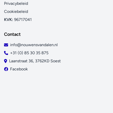
Coanda-effect: verwarming
Privacybeleid
Het Coanda-effect optimaliseert de luchtstroom in
Cookiebeleid
verwarmingsmodus. Dankzij de speciaal ontwerpen
KVK:
96717041
lamellen, zorgt de gerichte luchtstroom voor een betere
luchtverdeling in het hele vertrek.
Contact
Heat boost
Warmt uw huis snel op na het opstarten van uw air
info@nouwensvandalen.nl
conditioner. De ingestelde temperatuur wordt 14% sneller
+31 (0) 85 30 35 875
bereikt dan bij een normale air conditioner (alleen bij een
Laanstraat 36, 3762KD Soest
paar)
Facebook