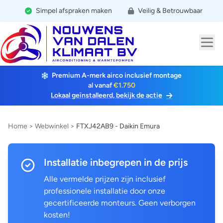
Simpel afspraken maken
Veilig & Betrouwbaar
Premium A-merk airco inclusief montage
al vanaf
€1.750
Lokaal geïnstalleerd, bekijk de actie
Home
>
Webwinkel
>
FTXJ42AB9 - Daikin Emura
Installatie inbegrepen in de prijs
Alle vermelde prijzen zijn inclusief
professionele installatie door onze
gecertificeerde monteurs. Geen verborgen
kosten!