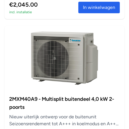
verticaal te laten bewegen, voor een gelijkmatige
€2,045.00
In winkelwagen
luchtstroom en temperatuurverdeling in de kamer.
incl. installatie
Automatische ventilatorsnelheid
Kiest automatisch de juiste ventilatorsnelheid om de
ingestelde temperatuur te bereiken of te behouden.
Droogprogramma
Deze functie vermindert de luchtvochtigheid zonder
variaties in kamertemperatuur.
Flash-streamer
De Flash-streamer maakt gebruik van elektronen om
chemische reacties met deeltjes in de lucht te activeren,
om allergenen af te breken, zoals pollen en schimmels en
storende geuren te verwijderen om een betere, meer
2MXM40A9 - Multisplit buitendeel 4,0 kW 2-
zuivere lucht te leveren
poorts
Geurfilter van titaniumapatiet
Nieuw uiterlijk ontwerp voor de buitenunit
Ontbindt storende geuren van bijvoorbeeld tabak en
Seizoensrendement tot A+++ in koelmodus en A++