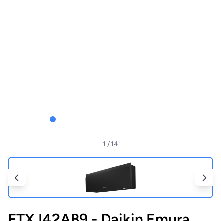
1
/ 14
FTXJ42AB9 - Daikin Emura