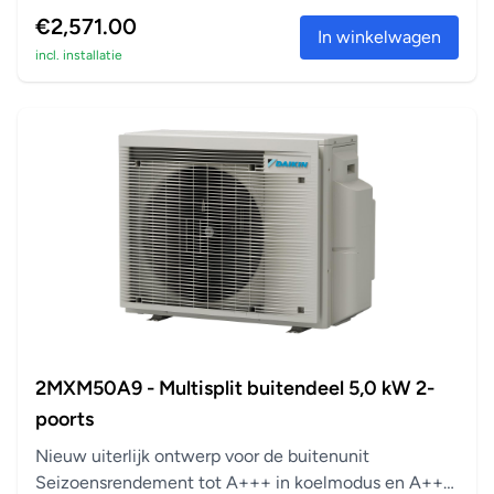
huisdieren
in verwarm...
€2,571.00
Weektimer
In winkelwagen
incl. installatie
De timer voor het verwarmen of koelen kan worden
ingesteld op elk gewenst moment van de dag of
wekelijks.
Automatische herstart
Na een stroomuitval wordt het binnendeel automatisch
opnieuw opgestart met de oorspronkelijke instellingen.
Geschikt voor multi-split
Er kunnen maximaal 5 binnenunits, zelfs met
verschillende capaciteiten, worden aangesloten op één
enkele buitenunit. Alle binnenunits kunnen afzonderlijk
worden bestuurd binnen dezelfde modus (verwarmen of
2MXM50A9 - Multisplit buitendeel 5,0 kW 2-
koelen).
poorts
Coanda-effect: koeling
Nieuw uiterlijk ontwerp voor de buitenunit
Het Coanda-effect optimaliseert de luchtstroom in
Seizoensrendement tot A+++ in koelmodus en A++