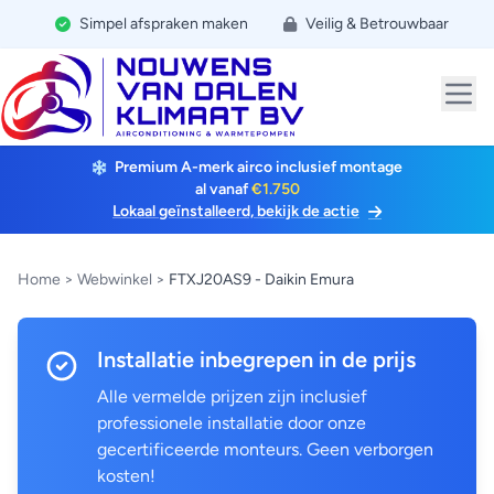
Simpel afspraken maken
Veilig & Betrouwbaar
Premium A-merk airco inclusief montage
al vanaf
€1.750
Lokaal geïnstalleerd, bekijk de actie
Home
>
Webwinkel
>
FTXJ20AS9 - Daikin Emura
Installatie inbegrepen in de prijs
Alle vermelde prijzen zijn inclusief
professionele installatie door onze
gecertificeerde monteurs. Geen verborgen
kosten!