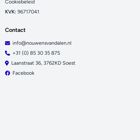
Cookiebeleid
verwarmingsmodus. Dankzij de speciaal ontwerpen
KVK:
96717041
lamellen, zorgt de gerichte luchtstroom voor een betere
luchtverdeling in het hele vertrek.
Contact
Heat boost
Warmt uw huis snel op na het opstarten van uw air
info@nouwensvandalen.nl
conditioner. De ingestelde temperatuur wordt 14% sneller
+31 (0) 85 30 35 875
bereikt dan bij een normale air conditioner (alleen bij een
Laanstraat 36, 3762KD Soest
paar)
Facebook