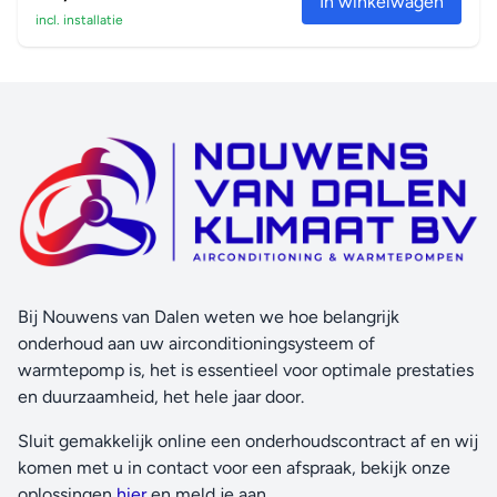
In winkelwagen
incl. installatie
het hele vertrek.
Intelligente thermische sensor
De intelligente thermische sensor bepaalt de huidige
ruimtetemperatuur en verdeelt vervolgens de lucht
gelijkmatig over de ruimte. Daarna wordt er
overgeschakeld op een luchtstroompatroon waarmee
warme en koele lucht naar de juiste plek wordt gericht.
Econo-modus
Verlaagt het stroomverbruik, zodat andere toestellen met
een hoog stroomverbruik kunnen worden gebruikt. Deze
Bij Nouwens van Dalen weten we hoe belangrijk
functie is ook energiezuinig.
onderhoud aan uw airconditioningsysteem of
Nachtmodus
warmtepomp is, het is essentieel voor optimale prestaties
Spaart energie door overmatige afkoeling of opwarming
en duurzaamheid, het hele jaar door.
tijdens de nacht te voorkomen.
Sluit gemakkelijk online een onderhoudscontract af en wij
Comfortmodus
komen met u in contact voor een afspraak, bekijk onze
Garandeert een tochtvrije werking door te voorkomen dat
oplossingen
hier
en meld je aan.