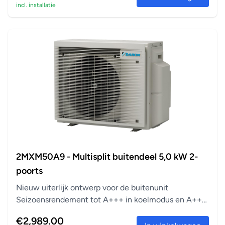
incl. installatie
De timer voor het verwarmen of koelen kan worden
ingesteld op elk gewenst moment van de dag of
wekelijks.
Automatische herstart
Na een stroomuitval wordt het binnendeel automatisch
opnieuw opgestart met de oorspronkelijke instellingen.
Geschikt voor multi-split
Er kunnen maximaal 5 binnenunits, zelfs met
verschillende capaciteiten, worden aangesloten op één
enkele buitenunit. Alle binnenunits kunnen afzonderlijk
worden bestuurd binnen dezelfde modus (verwarmen of
2MXM50A9 - Multisplit buitendeel 5,0 kW 2-
koelen).
poorts
Coanda-effect: koeling
Nieuw uiterlijk ontwerp voor de buitenunit
Het Coanda-effect optimaliseert de luchtstroom in
Seizoensrendement tot A+++ in koelmodus en A++
koelmodus. Dankzij de speciaal ontwerpen lamellen, zorgt
in verwarm...
€2,989.00
de gerichte luchtstroom voor een betere luchtverdeling in