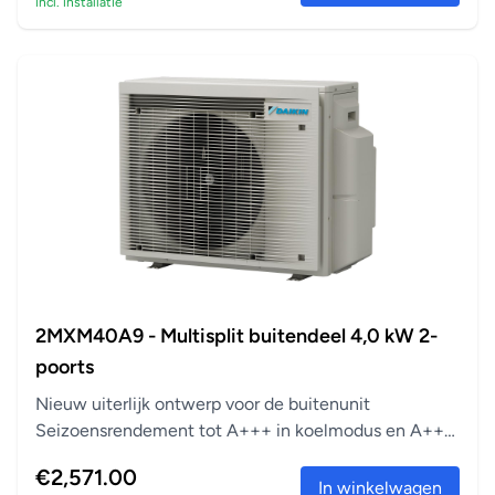
incl. installatie
Automatische ventilatorsnelheid
Kiest automatisch de juiste ventilatorsnelheid om de
ingestelde temperatuur te bereiken of te behouden.
Droogprogramma
Deze functie vermindert de luchtvochtigheid zonder
variaties in kamertemperatuur.
Flash-streamer
De Flash-streamer maakt gebruik van elektronen om
chemische reacties met deeltjes in de lucht te activeren,
om allergenen af te breken, zoals pollen en schimmels en
storende geuren te verwijderen om een betere, meer
2MXM40A9 - Multisplit buitendeel 4,0 kW 2-
zuivere lucht te leveren
poorts
Geurfilter van titaniumapatiet
Nieuw uiterlijk ontwerp voor de buitenunit
Ontbindt storende geuren van bijvoorbeeld tabak en
Seizoensrendement tot A+++ in koelmodus en A++
huisdieren
in verwarm...
€2,571.00
Weektimer
In winkelwagen