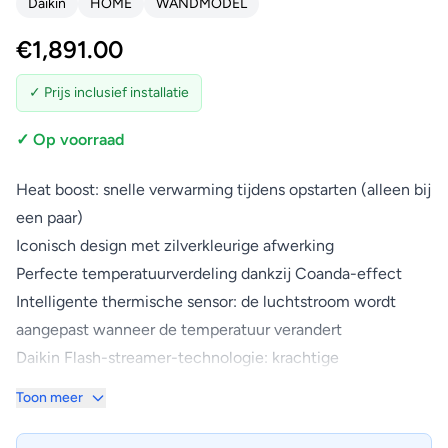
Daikin
HOME
WANDMODEL
€
1,891.00
✓ Prijs inclusief installatie
✓ Op voorraad
Heat boost: snelle verwarming tijdens opstarten (alleen bij
een paar)
Iconisch design met zilverkleurige afwerking
Perfecte temperatuurverdeling dankzij Coanda-effect
Intelligente thermische sensor: de luchtstroom wordt
aangepast wanneer de temperatuur verandert
Daikin Flash-streamer-technologie: krachtige
luchtzuivering
Toon meer
Heat boost warmt je huis snel op na het starten van je air
conditioner. De ingestelde temperatuur wordt 14% sneller