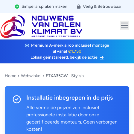
Simpel afspraken maken
Veilig & Betrouwbaar
Premium A-merk airco inclusief montage
al vanaf
€1.750
Lokaal geïnstalleerd, bekijk de actie
Home
>
Webwinkel
>
FTXA35CW - Stylish
Installatie inbegrepen in de prijs
Alle vermelde prijzen zijn inclusief
professionele installatie door onze
gecertificeerde monteurs. Geen verborgen
kosten!