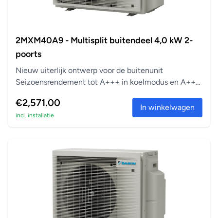
Zilverfilter voor allergeenbestrijding en luchtzuivering
Verwijdert allergenen zoals pollen om een constante
toevoer van schone lucht te garanderen
2MXM40A9 - Multisplit buitendeel 4,0 kW 2-
Bijna onhoorbaar
poorts
Bijna onhoorbaar: de unit werkt zo stil, dat je vergeet dat
Nieuw uiterlijk ontwerp voor de buitenunit
hij er is.
Seizoensrendement tot A+++ in koelmodus en A++
Luchtfilter
in verwarm...
€2,571.00
Vangt de kleinste stofdeeltjes op, om een constante
In winkelwagen
incl. installatie
toevoer van schone lucht te garanderen.
Infrarood-afstandsbediening
Start, stopt en regelt de airconditioner op afstand.
Centrale afstandsbediening
Voor het op afstand starten, stoppen en regelen van
meerdere airconditioners vanaf een centraal punt.
Storingsdiagnose
Vereenvoudigt het onderhoud door systeemfouten of