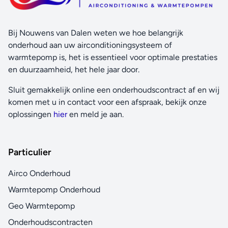
Nachtmodus
Spaart energie door overmatige afkoeling of opwarming
Bij Nouwens van Dalen weten we hoe belangrijk
tijdens de nacht te voorkomen.
onderhoud aan uw airconditioningsysteem of
Comfortmodus
warmtepomp is, het is essentieel voor optimale prestaties
Garandeert een tochtvrije werking door te voorkomen dat
en duurzaamheid, het hele jaar door.
warme of koele lucht rechtstreeks op het lichaam wordt
Sluit gemakkelijk online een onderhoudscontract af en wij
geblazen.
komen met u in contact voor een afspraak, bekijk onze
Automatisch omschakelen koelen/verwarmen
oplossingen
hier
en meld je aan.
Schakelt automatisch om tussen verwarmen en koelen
om de vooraf ingestelde temperatuur te bereiken.
Particulier
Extra stilfunctie buitendeel
De "Silent"-knop op de afstandsbediening vermindert het
Airco Onderhoud
bedrijfsgeluid van de buitenunit met 3dB(A) om de rust in
Warmtepomp Onderhoud
de buurt niet te verstoren.
Geo Warmtepomp
Verticale auto-swing
Onderhoudscontracten
Mogelijkheid om de uitblaaslamellen automatisch