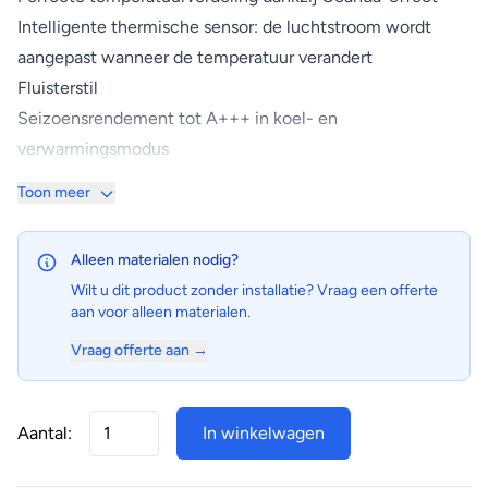
Intelligente thermische sensor: de luchtstroom wordt
aangepast wanneer de temperatuur verandert
Fluisterstil
Seizoensrendement tot A+++ in koel- en
verwarmingsmodus
Compact en functioneel ontwerp met mat-witte
Toon meer
afwerking, geschikt voor alle interieurs
Daikin Residential-regelaar: bedien uw binnenunit vanuit
Alleen materialen nodig?
om het even welke locatie met een app, via uw lokaal
Wilt u dit product zonder installatie? Vraag een offerte
netwerk of het internet.
aan voor alleen materialen.
Kies voor een R-32-product om uw milieu-impact te
Vraag offerte aan →
reduceren met 68% in vergelijking met R-410A-systemen
en rechtstreeks uw energieverbruik te reduceren, dankzij
het hoge energierendement.
Aantal:
In winkelwagen
Het Coanda-effect optimaliseert de luchtstroom, voor
een comfortabel binnenklimaat. Dankzij de speciaal