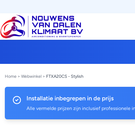
Home
>
Webwinkel
>
FTXA20CS - Stylish
Installatie inbegrepen in de prijs
Alle vermelde prijzen zijn inclusief professionele