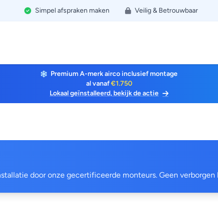
Simpel afspraken maken
Veilig & Betrouwbaar
Premium A-merk airco inclusief montage
al vanaf
€1.750
Lokaal geïnstalleerd, bekijk de actie
 installatie door onze gecertificeerde monteurs. Geen verborgen