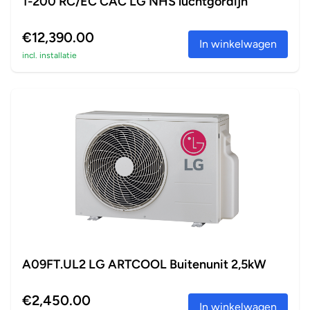
1-200 RC/EC CAC LG NHS luchtgordijn
€12,390.00
In winkelwagen
incl. installatie
A09FT.UL2 LG ARTCOOL Buitenunit 2,5kW
€2,450.00
In winkelwagen