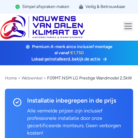
Simpel afspraken maken
Veilig & Betrouwbaar
Premium A-merk airco inclusief montage
al vanaf
€1.750
Lokaal geïnstalleerd, bekijk de actie
Home
>
Webwinkel
>
F09MT.NSM LG Prestige Wandmodel 2,5kW
Installatie inbegrepen in de prijs
Alle vermelde prijzen zijn inclusief
professionele installatie door onze
gecertificeerde monteurs. Geen verborgen
kosten!