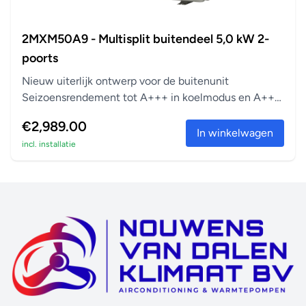
2MXM50A9 - Multisplit buitendeel 5,0 kW 2-
poorts
Nieuw uiterlijk ontwerp voor de buitenunit
Seizoensrendement tot A+++ in koelmodus en A++
in verwarm...
€2,989.00
In winkelwagen
incl. installatie