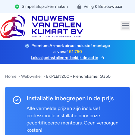
Simpel afspraken maken
Veilig & Betrouwbaar
Premium A-merk airco inclusief montage
al vanaf
€1.750
Lokaal geïnstalleerd, bekijk de actie
Home
>
Webwinkel
>
EKPLEN200 - Plenumkamer Ø350
Installatie inbegrepen in de prijs
Alle vermelde prijzen zijn inclusief
professionele installatie door onze
gecertificeerde monteurs. Geen verborgen
kosten!