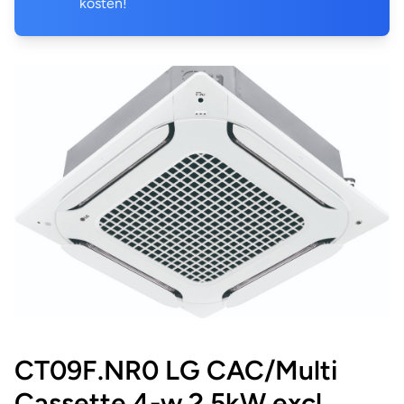
kosten!
CT09F.NR0 LG CAC/Multi
Cassette 4-w 2,5kW excl.