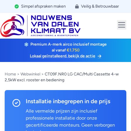
Simpel afspraken maken
Veilig & Betrouwbaar
Premium A-merk airco inclusief montage
al vanaf
€1.750
Lokaal geïnstalleerd, bekijk de actie
Home
>
Webwinkel
>
CT09F.NR0 LG CAC/Multi Cassette 4-w
2,5kW excl. rooster en bediening
Installatie inbegrepen in de prijs
Alle vermelde prijzen zijn inclusief
professionele installatie door onze
gecertificeerde monteurs. Geen verborgen