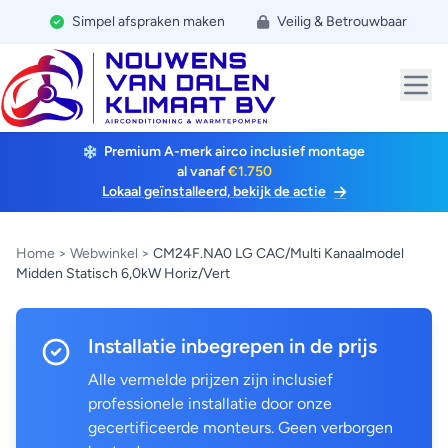
Simpel afspraken maken
Veilig & Betrouwbaar
Premium A-merk airco inclusief montage
al vanaf
€1.750
Lokaal geïnstalleerd, bekijk de actie
Home
>
Webwinkel
>
CM24F.NA0 LG CAC/Multi Kanaalmodel
Midden Statisch 6,0kW Horiz/Vert
Installatie inbegrepen in de prijs
Alle vermelde prijzen zijn inclusief
professionele installatie door onze
gecertificeerde monteurs. Geen verborgen