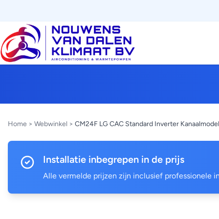
Home
>
Webwinkel
>
CM24F LG CAC Standard Inverter Kanaalmode
Installatie inbegrepen in de prijs
Alle vermelde prijzen zijn inclusief professionele