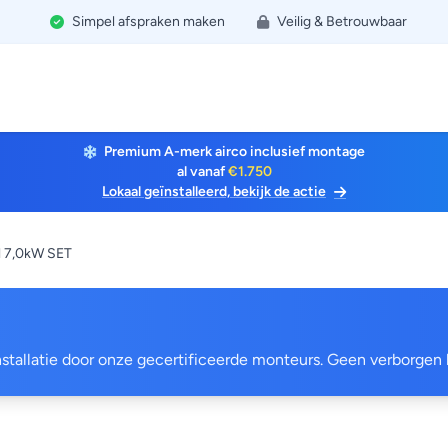
Simpel afspraken maken
Veilig & Betrouwbaar
Premium A-merk airco inclusief montage
al vanaf
€1.750
Lokaal geïnstalleerd, bekijk de actie
l 7,0kW SET
 installatie door onze gecertificeerde monteurs. Geen verborgen