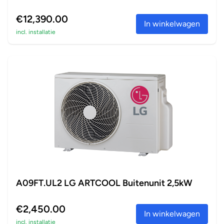
€12,390.00
In winkelwagen
incl. installatie
A09FT.UL2 LG ARTCOOL Buitenunit 2,5kW
€2,450.00
In winkelwagen
incl. installatie