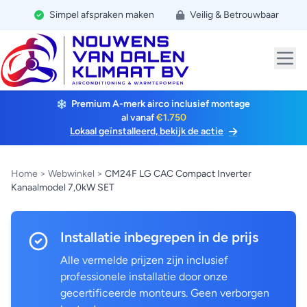
Simpel afspraken maken
Veilig & Betrouwbaar
Premium A-merk airco inclusief montage
al vanaf
€1.750
Lokaal geïnstalleerd, bekijk de actie
Home
>
Webwinkel
>
CM24F LG CAC Compact Inverter
Kanaalmodel 7,0kW SET
Installatie inbegrepen in de prijs
Alle vermelde prijzen zijn inclusief
professionele installatie door onze
gecertificeerde monteurs. Geen verborgen