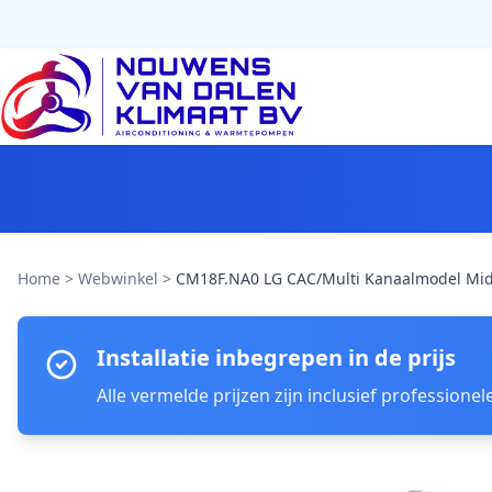
Home
>
Webwinkel
>
CM18F.NA0 LG CAC/Multi Kanaalmodel Midd
Installatie inbegrepen in de prijs
Alle vermelde prijzen zijn inclusief profession