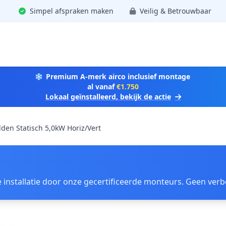
Simpel afspraken maken
Veilig & Betrouwbaar
Premium A-merk airco inclusief montage
al vanaf
€1.750
Lokaal geïnstalleerd, bekijk de actie
en Statisch 5,0kW Horiz/Vert
ele installatie door onze gecertificeerde monteurs. Geen ver