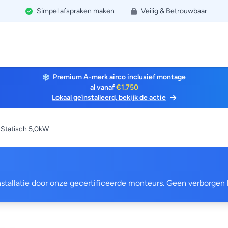
Simpel afspraken maken
Veilig & Betrouwbaar
Premium A-merk airco inclusief montage
al vanaf
€1.750
Lokaal geïnstalleerd, bekijk de actie
Statisch 5,0kW
 installatie door onze gecertificeerde monteurs. Geen verborgen