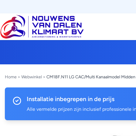
Home
>
Webwinkel
>
CM18F.N11 LG CAC/Multi Kanaalmodel Midden 
Installatie inbegrepen in de prijs
Alle vermelde prijzen zijn inclusief professionele