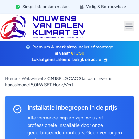
Simpel afspraken maken
Veilig & Betrouwbaar
Premium A-merk airco inclusief montage
al vanaf
€1.750
Lokaal geïnstalleerd, bekijk de actie
Home
>
Webwinkel
>
CM18F LG CAC Standard Inverter
Kanaalmodel 5,0kW SET Horiz/Vert
Installatie inbegrepen in de prijs
Alle vermelde prijzen zijn inclusief
professionele installatie door onze
gecertificeerde monteurs. Geen verborgen