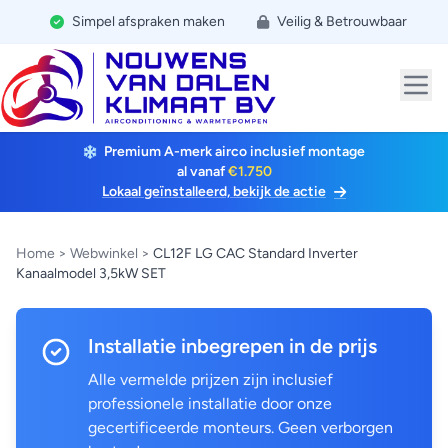
Simpel afspraken maken
Veilig & Betrouwbaar
Premium A-merk airco inclusief montage
al vanaf
€1.750
Lokaal geïnstalleerd, bekijk de actie
Home
>
Webwinkel
>
CL12F LG CAC Standard Inverter
Kanaalmodel 3,5kW SET
Installatie inbegrepen in de prijs
Alle vermelde prijzen zijn inclusief
professionele installatie door onze
gecertificeerde monteurs. Geen verborgen