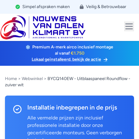
Simpel afspraken maken
Veilig & Betrouwbaar
Premium A-merk airco inclusief montage
al vanaf
€1.750
Lokaal geïnstalleerd, bekijk de actie
Home
>
Webwinkel
>
BYCQ140EW - Uitblaaspaneel Roundflow -
zuiver wit
Installatie inbegrepen in de prijs
Alle vermelde prijzen zijn inclusief
professionele installatie door onze
gecertificeerde monteurs. Geen verborgen