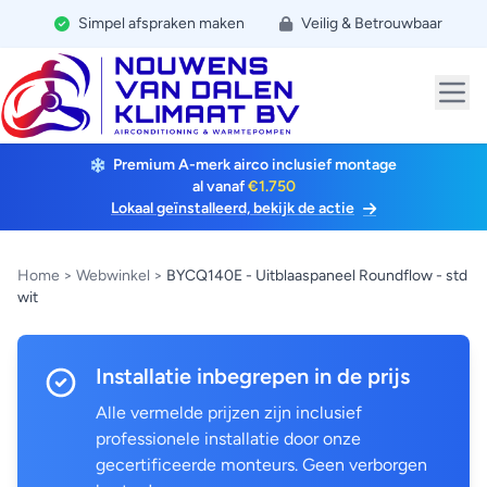
Simpel afspraken maken
Veilig & Betrouwbaar
Premium A-merk airco inclusief montage
al vanaf
€1.750
Lokaal geïnstalleerd, bekijk de actie
Home
>
Webwinkel
>
BYCQ140E - Uitblaaspaneel Roundflow - std
wit
Installatie inbegrepen in de prijs
Alle vermelde prijzen zijn inclusief
professionele installatie door onze
gecertificeerde monteurs. Geen verborgen