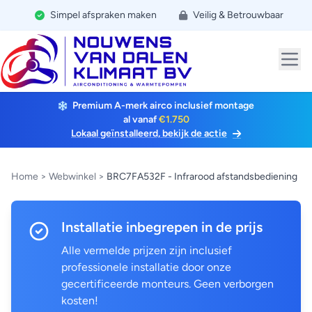
Simpel afspraken maken
Veilig & Betrouwbaar
Premium A-merk airco inclusief montage
al vanaf
€1.750
Lokaal geïnstalleerd, bekijk de actie
Home
>
Webwinkel
>
BRC7FA532F - Infrarood afstandsbediening
Installatie inbegrepen in de prijs
Alle vermelde prijzen zijn inclusief
professionele installatie door onze
gecertificeerde monteurs. Geen verborgen
kosten!