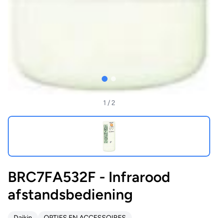
1
/ 2
BRC7FA532F - Infrarood
afstandsbediening
Daikin
OPTIES EN ACCESSOIRES