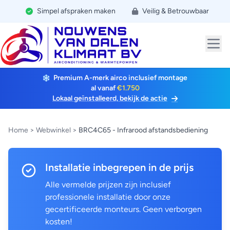
Simpel afspraken maken
Veilig & Betrouwbaar
Premium A-merk airco inclusief montage
al vanaf
€1.750
Lokaal geïnstalleerd, bekijk de actie
Home
>
Webwinkel
>
BRC4C65 - Infrarood afstandsbediening
Installatie inbegrepen in de prijs
Alle vermelde prijzen zijn inclusief
professionele installatie door onze
gecertificeerde monteurs. Geen verborgen
kosten!