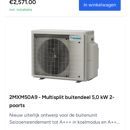
€2,571.00
In winkelwagen
incl. installatie
2MXM50A9 - Multisplit buitendeel 5,0 kW 2-
poorts
Nieuw uiterlijk ontwerp voor de buitenunit
Seizoensrendement tot A+++ in koelmodus en A++
in verwarm...