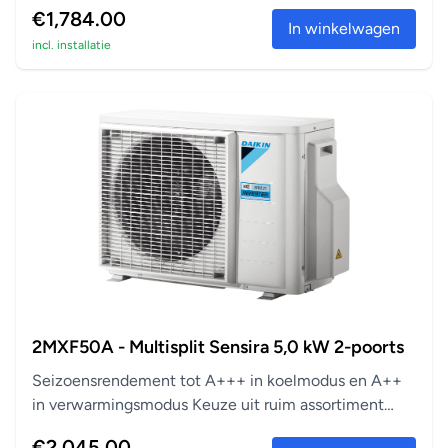
aanslu...
€1,784.00
In winkelwagen
incl. installatie
2MXF50A - Multisplit Sensira 5,0 kW 2-poorts
Seizoensrendement tot A+++ in koelmodus en A++
in verwarmingsmodus Keuze uit ruim assortiment
aanslu...
€2,045.00