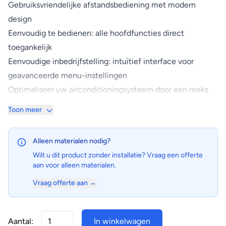
Gebruiksvriendelijke afstandsbediening met modern
design
Eenvoudig te bedienen: alle hoofdfuncties direct
toegankelijk
Eenvoudige inbedrijfstelling: intuïtief interface voor
geavanceerde menu-instellingen
Optimaliseer uw airconditioningsysteem door een reeks
energiebesparende functies te activeren (begrenzing van
Toon meer
temperatuurbereik, terugstelfunctie,
uitschakelingstimer,...).
Alleen materialen nodig?
Stel tot 3 onafhankelijke tijdsschema's is, zodat de
Wilt u dit product zonder installatie? Vraag een offerte
gebruiker probleemloos het schema zelf kan wijzigen
aan voor alleen materialen.
tijdens het jaar (bv. zomer, winter, tussenseizoen).
Vraag offerte aan →
Automatische aanpassing zomeruur/winteruur
Mogelijkheid om menufuncties individueel te beveiligen
Bij een stroomuitval blijven alle instellingen tot 48 uur
Aantal:
In winkelwagen