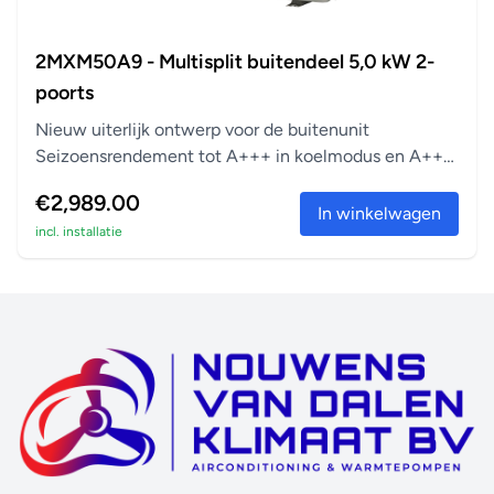
2MXM50A9 - Multisplit buitendeel 5,0 kW 2-
poorts
Nieuw uiterlijk ontwerp voor de buitenunit
Seizoensrendement tot A+++ in koelmodus en A++
in verwarm...
€2,989.00
In winkelwagen
incl. installatie