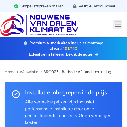
Simpel afspraken maken
Veilig & Betrouwbaar
Premium A-merk airco inclusief montage
al vanaf
€1.750
Lokaal geïnstalleerd, bekijk de actie
Home
>
Webwinkel
>
BRC073 - Bedrade Afstandsbediening
Installatie inbegrepen in de prijs
Alle vermelde prijzen zijn inclusief
professionele installatie door onze
gecertificeerde monteurs. Geen verborgen
kosten!