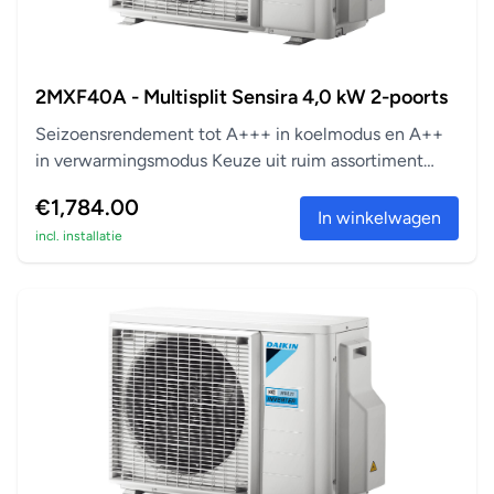
Weektimer
De timer voor het verwarmen of koelen kan worden
ingesteld op elk gewenst moment van de dag of
2MXF40A - Multisplit Sensira 4,0 kW 2-poorts
wekelijks.
Seizoensrendement tot A+++ in koelmodus en A++
in verwarmingsmodus Keuze uit ruim assortiment
aanslu...
€1,784.00
In winkelwagen
incl. installatie