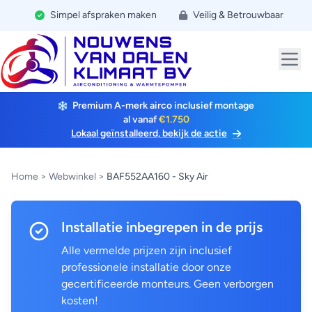
Simpel afspraken maken
Veilig & Betrouwbaar
Premium A-merk airco inclusief montage
al vanaf
€1.750
Lokaal geïnstalleerd, bekijk de actie
Home
>
Webwinkel
>
BAF552AA160 - Sky Air
Installatie inbegrepen in de prijs
Alle vermelde prijzen zijn inclusief
professionele installatie door onze
gecertificeerde monteurs. Geen verborgen
kosten!