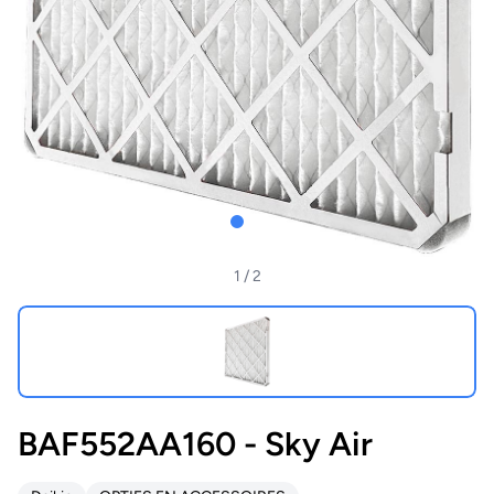
1
/ 2
BAF552AA160 - Sky Air