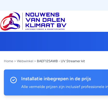
Home
>
Webwinkel
>
BAEF125AWB - UV Streamer kit
Installatie inbegrepen in de prijs
Alle vermelde prijzen zijn inclusief professionele