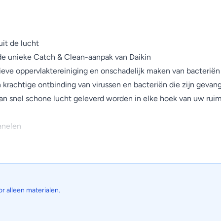
uit de lucht
 de unieke Catch & Clean-aanpak van Daikin
ve oppervlaktereiniging en onschadelijk maken van bacteriën 
krachtige ontbinding van virussen en bacteriën die zijn gevange
kan snel schone lucht geleverd worden in elke hoek van uw rui
anelen
f, geurtjes, allergenen, enz. uit de lucht om te zorgen voor een
or alleen materialen.