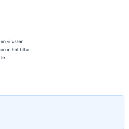
en virussen
n in het filter
mte
 gezonde en hygiënische omgeving binnen