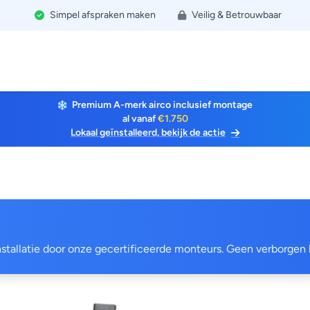
Simpel afspraken maken
Veilig & Betrouwbaar
Premium A-merk airco inclusief montage
al vanaf
€1.750
Lokaal geïnstalleerd, bekijk de actie
 installatie door onze gecertificeerde monteurs. Geen verborgen