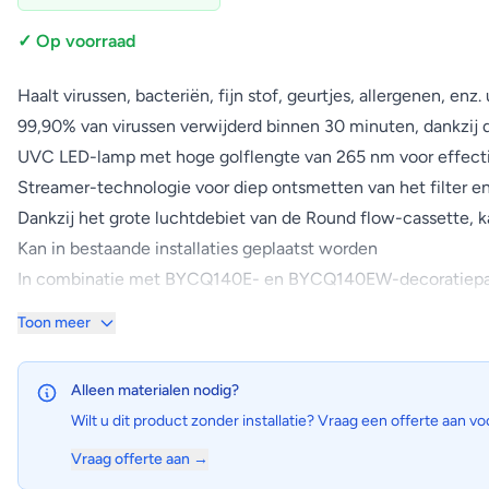
✓ Op voorraad
Haalt virussen, bacteriën, fijn stof, geurtjes, allergenen, enz. 
99,90% van virussen verwijderd binnen 30 minuten, dankzij
UVC LED-lamp met hoge golflengte van 265 nm voor effectie
Streamer-technologie voor diep ontsmetten van het filter en 
Dankzij het grote luchtdebiet van de Round flow-cassette, 
Kan in bestaande installaties geplaatst worden
In combinatie met BYCQ140E- en BYCQ140EW-decoratiep
UV Streamer-kit
Toon meer
Haalt verontreinigingen, zoals virussen, bacteriën, fijn sto
Alleen materialen nodig?
Wilt u dit product zonder installatie? Vraag een offerte aan vo
Vraag offerte aan →