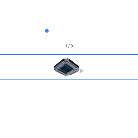
1
/ 9
t