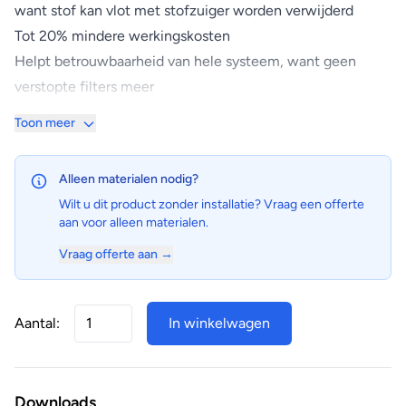
want stof kan vlot met stofzuiger worden verwijderd
Tot 20% mindere werkingskosten
Helpt betrouwbaarheid van hele systeem, want geen
verstopte filters meer
Te combineren met smalle, verborgen plafondunits
Toon meer
Zelfreinigend filter
De filter reinigt zichzelf automatisch. Dit zorgt voor een
Alleen materialen nodig?
optimale energiezuinigheid en een maximum aan comfort
Wilt u dit product zonder installatie? Vraag een offerte
zonder dure of tijdrovende onderhoudswerken.
aan voor alleen materialen.
Vraag offerte aan →
Aantal:
In winkelwagen
Downloads