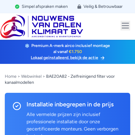
Simpel afspraken maken
Veilig & Betrouwbaar
Premium A-merk airco inclusief montage
al vanaf
€1.750
Lokaal geïnstalleerd, bekijk de actie
Home
>
Webwinkel
>
BAE20A82 - Zelfreinigend filter voor
kanaalmodellen
Installatie inbegrepen in de prijs
Alle vermelde prijzen zijn inclusief
professionele installatie door onze
gecertificeerde monteurs. Geen verborgen