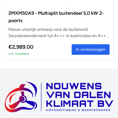
2MXM50A9 - Multisplit buitendeel 5,0 kW 2-
poorts
Nieuw uiterlijk ontwerp voor de buitenunit
Seizoensrendement tot A+++ in koelmodus en A++
in verwarm...
€2,989.00
In winkelwagen
incl. installatie