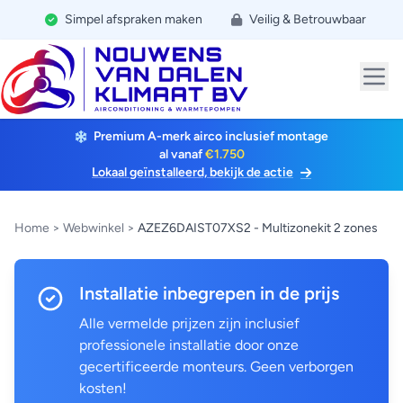
Simpel afspraken maken
Veilig & Betrouwbaar
Premium A-merk airco inclusief montage
al vanaf
€1.750
Lokaal geïnstalleerd, bekijk de actie
Home
>
Webwinkel
>
AZEZ6DAIST07XS2 - Multizonekit 2 zones
Installatie inbegrepen in de prijs
Alle vermelde prijzen zijn inclusief
professionele installatie door onze
gecertificeerde monteurs. Geen verborgen
kosten!