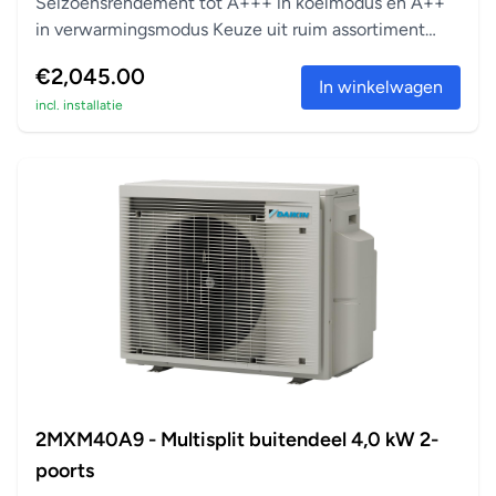
Seizoensrendement tot A+++ in koelmodus en A++
in verwarmingsmodus Keuze uit ruim assortiment
aanslu...
€2,045.00
In winkelwagen
incl. installatie
2MXM40A9 - Multisplit buitendeel 4,0 kW 2-
poorts