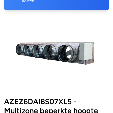
kosten!
AZEZ6DAIBS07XL5 -
Multizone beperkte hoogte