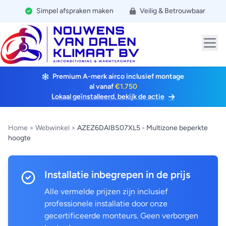
Simpel afspraken maken
Veilig & Betrouwbaar
Premium A-merk airco inclusief montage
al vanaf
€1.750
Lokaal geïnstalleerd, bekijk de actie
Home
>
Webwinkel
>
AZEZ6DAIBS07XL5 - Multizone beperkte
hoogte
Installatie inbegrepen in de prijs
Alle vermelde prijzen zijn inclusief
professionele installatie door onze
gecertificeerde monteurs. Geen verborgen