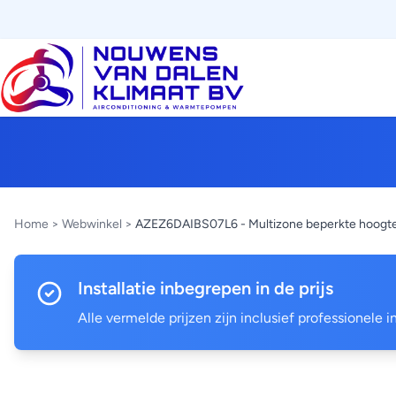
Home
>
Webwinkel
>
AZEZ6DAIBS07L6 - Multizone beperkte hoogt
Installatie inbegrepen in de prijs
Alle vermelde prijzen zijn inclusief professionele