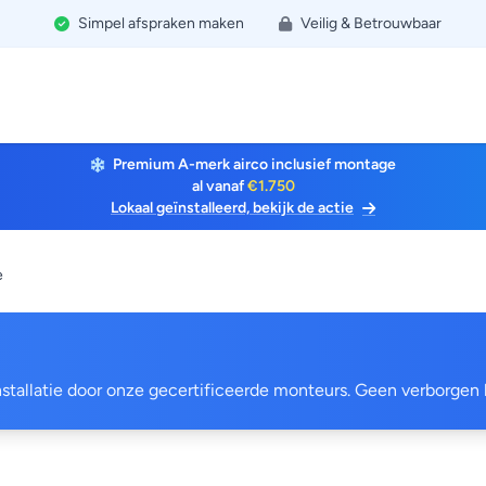
Simpel afspraken maken
Veilig & Betrouwbaar
Premium A-merk airco inclusief montage
al vanaf
€1.750
Lokaal geïnstalleerd, bekijk de actie
e
 installatie door onze gecertificeerde monteurs. Geen verborgen