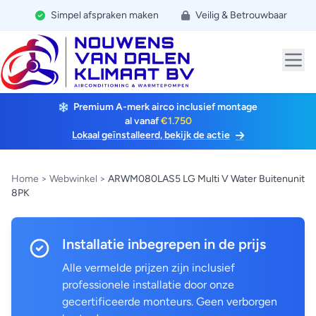
Simpel afspraken maken
Veilig & Betrouwbaar
Premium A-merk airco inclusief montage
al vanaf
€1.750
Lokaal geïnstalleerd, bekijk de actie
Home
>
Webwinkel
>
ARWM080LAS5 LG Multi V Water Buitenunit
8PK
Installatie inbegrepen in de prijs
Alle vermelde prijzen zijn inclusief
professionele installatie door onze
gecertificeerde monteurs. Geen verborgen