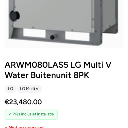
ARWM080LAS5 LG Multi V
Water Buitenunit 8PK
LG
LG Multi V
€
23,480.00
✓ Prijs inclusief installatie
× Niet op voorraad