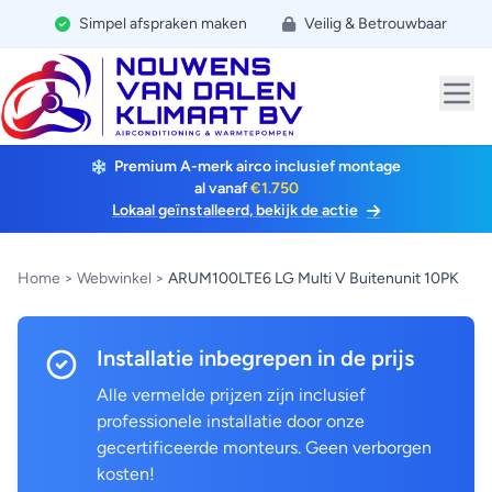
Simpel afspraken maken
Veilig & Betrouwbaar
Premium A-merk airco inclusief montage
al vanaf
€1.750
Lokaal geïnstalleerd, bekijk de actie
Home
>
Webwinkel
>
ARUM100LTE6 LG Multi V Buitenunit 10PK
Installatie inbegrepen in de prijs
Alle vermelde prijzen zijn inclusief
professionele installatie door onze
gecertificeerde monteurs. Geen verborgen
kosten!