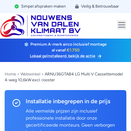
Simpel afspraken maken
Veilig & Betrouwbaar
Premium A-merk airco inclusief montage
al vanaf
€1.750
Lokaal geïnstalleerd, bekijk de actie
Home
>
Webwinkel
>
ARNU36GTAB4 LG Multi V Cassettemodel
4-weg 10,6kW excl. rooster
Installatie inbegrepen in de prijs
Alle vermelde prijzen zijn inclusief
professionele installatie door onze
gecertificeerde monteurs. Geen verborgen