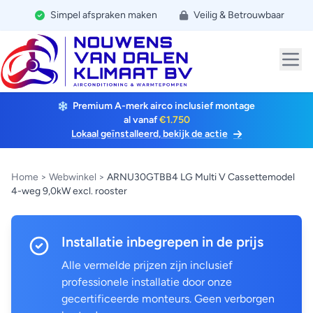
Simpel afspraken maken
Veilig & Betrouwbaar
Premium A-merk airco inclusief montage
al vanaf
€1.750
Lokaal geïnstalleerd, bekijk de actie
Home
>
Webwinkel
>
ARNU30GTBB4 LG Multi V Cassettemodel
4-weg 9,0kW excl. rooster
Installatie inbegrepen in de prijs
Alle vermelde prijzen zijn inclusief
professionele installatie door onze
gecertificeerde monteurs. Geen verborgen