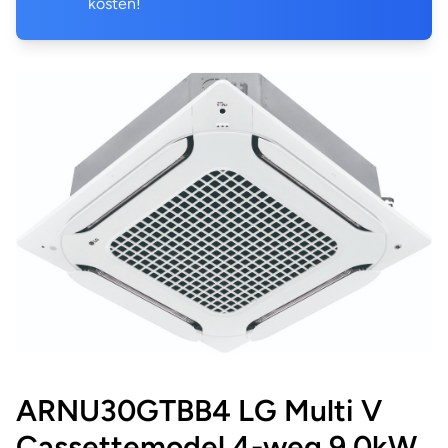
kosten!
ARNU30GTBB4 LG Multi V
Cassettemodel 4-weg 9,0kW