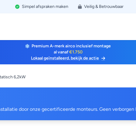
Simpel afspraken maken
Veilig & Betrouwbaar
Premium A-merk airco inclusief montage
al vanaf
€1.750
Lokaal geïnstalleerd, bekijk de actie
atisch 6,2kW
 installatie door onze gecertificeerde monteurs. Geen verborgen