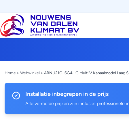
Home
>
Webwinkel
>
ARNU21GL6G4 LG Multi V Kanaalmodel Laag St
Installatie inbegrepen in de prijs
Alle vermelde prijzen zijn inclusief professionele