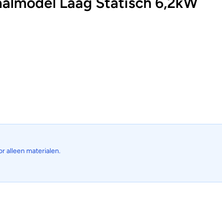
lmodel Laag Statisch 6,2kW
or alleen materialen.