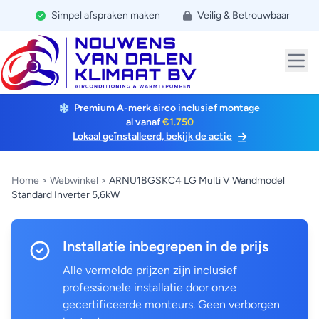
Simpel afspraken maken
Veilig & Betrouwbaar
Premium A-merk airco inclusief montage
al vanaf
€1.750
Lokaal geïnstalleerd, bekijk de actie
Home
>
Webwinkel
>
ARNU18GSKC4 LG Multi V Wandmodel
Standard Inverter 5,6kW
Installatie inbegrepen in de prijs
Alle vermelde prijzen zijn inclusief
professionele installatie door onze
gecertificeerde monteurs. Geen verborgen