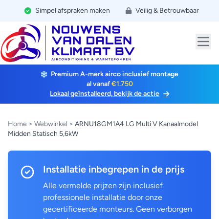
Simpel afspraken maken
Veilig & Betrouwbaar
Premium A-merk airco inclusief montage
al vanaf
€1.750
Lokaal geïnstalleerd, bekijk de actie
Home
>
Webwinkel
>
ARNU18GM1A4 LG Multi V Kanaalmodel
Midden Statisch 5,6kW
Installatie inbegrepen in de prijs
Alle vermelde prijzen zijn inclusief
professionele installatie door onze
gecertificeerde monteurs. Geen verborgen