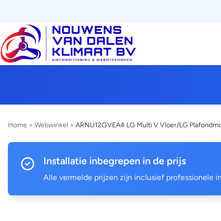
Home
>
Webwinkel
>
ARNU12GVEA4 LG Multi V Vloer/LG Plafondmo
Installatie inbegrepen in de prijs
Alle vermelde prijzen zijn inclusief professionele