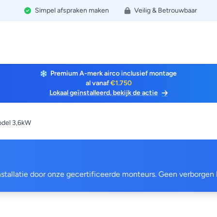
Simpel afspraken maken
Veilig & Betrouwbaar
Premium A-merk airco inclusief montage
al vanaf
€1.750
Lokaal geïnstalleerd, bekijk de actie
del 3,6kW
 installatie door onze gecertificeerde monteurs. Geen verborgen