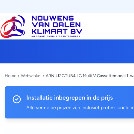
Home
>
Webwinkel
>
ARNU12GTUB4 LG Multi V Cassettemodel 1-weg
Installatie inbegrepen in de prijs
Alle vermelde prijzen zijn inclusief professionele