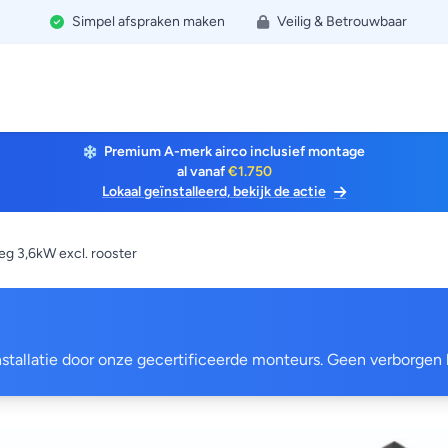
Simpel afspraken maken
Veilig & Betrouwbaar
Premium A-merk airco inclusief montage
al vanaf
€1.750
Lokaal geïnstalleerd, bekijk de actie
 3,6kW excl. rooster
 installatie door onze gecertificeerde monteurs. Geen verborgen